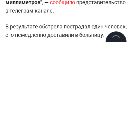
миллиметров", —
сообщило
представительство
в телеграм-канале.
В результате обстрела пострадал один человек,
его немедленно доставили в больницу.
©
2026
News Media Holding.
Все права защищены
Информация
Контакты
Редакция
Правовая информация
Политика обработки персональных данных
Партнерам