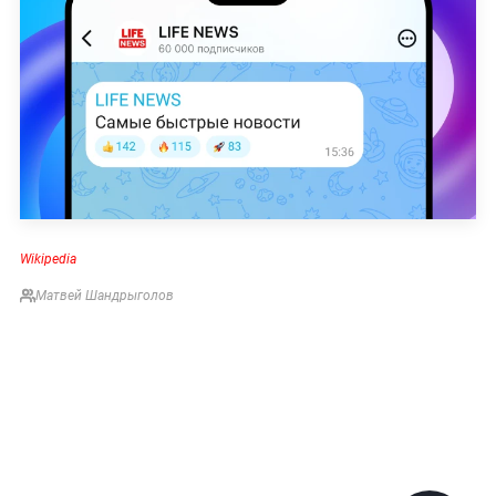
Wikipedia
Матвей Шандрыголов