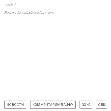
Unsplash
Артур Лапсаков
,
Ольга Годуненко
НОВОСТИ
КОММЕНТАРИИ ЛАЙФУ
ЗОЖ
ОБЩЕС