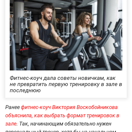
Фитнес-коуч дала советы новичкам, как
не превратить первую тренировку в зале в
последнюю
Ранее
фитнес-ко
уч Виктория Во
скобойникова
объяснила, как выбрать формат тренировок в
зале
. Так, начинающим обязательно нужен
персональный тренер, хотя бы на начальном