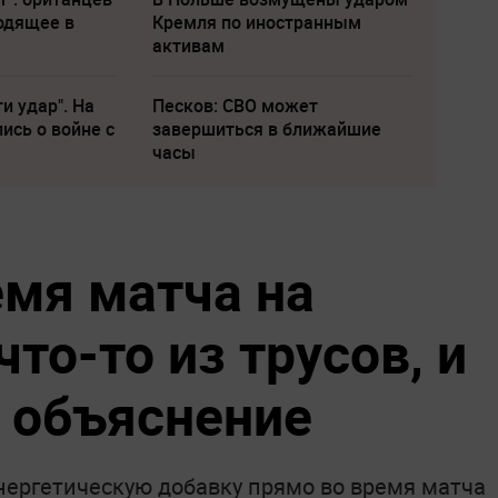
одящее в
Кремля по иностранным
активам
и удар". На
Песков: СВО может
ись о войне с
завершиться в ближайшие
часы
емя матча на
то-то из трусов, и
 объяснение
нергетическую добавку прямо во время матча