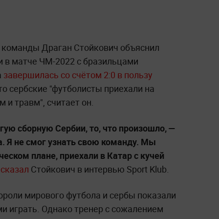
й команды Драган Стойкович объяснил
и в матче ЧМ-2022 с бразильцами
а
завершилась со счётом 2:0 в пользу
то сербские "футболисты приехали на
м и травм", считает он.
ую сборную Сербии, то, что произошло, —
. Я не смог узнать свою команду. Мы
еском плане, приехали в Катар с кучей
—
сказал
Стойкович в интервью Sport Klub.
ороли мирового футбола и сербы показали
ими играть. Однако тренер с сожалением