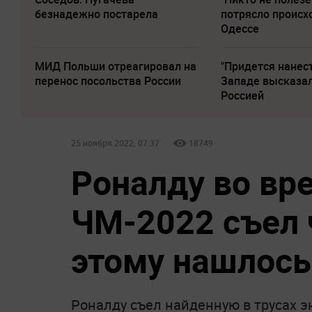
безнадежно постарела
потрясло происх
Одессе
МИД Польши отреагировал на
"Придется нанест
перенос посольства России
Западе высказал
Россией
25 ноября 2022, 07:37
18749
Роналду во вр
ЧМ-2022 съел ч
этому нашлось
Роналду съел найденную в трусах э