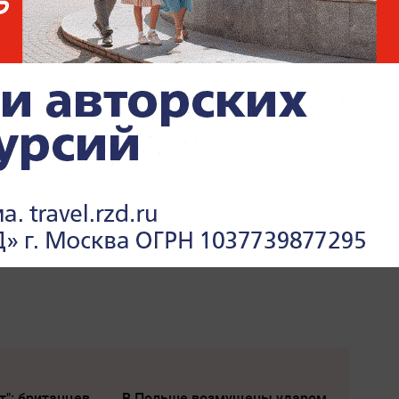
т": британцев
В Польше возмущены ударом