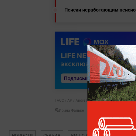
Пенсии неработающим пенсио
ТАСС / AP / Andre Penner
Ирина Фальке
НОВОСТИ
СЕРБИЯ
ЧМ ПО ФУТБОЛУ В КАТАРЕ