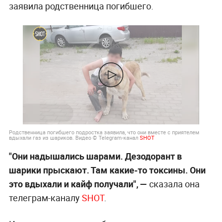
заявила родственница погибшего.
Родственница погибшего подростка заявила, что они вместе с приятелем
вдыхали газ из шариков. Видео © Telegram-канал
SHOT
"Они надышались шарами. Дезодорант в
шарики прыскают. Там какие-то токсины. Они
это вдыхали и кайф получали", —
сказала она
телеграм-каналу
SHOT
.