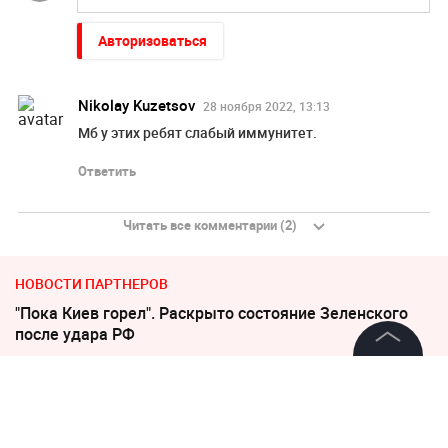
Авторизоваться
Nikolay Kuzetsov
28 ноября 2022, 13:13
Мб у этих ребят слабый иммунитет.
Ответить
Читать все комментарии (2)
НОВОСТИ ПАРТНЕРОВ
"Пока Киев горел". Раскрыто состояние Зеленского
после удара РФ
©
2026
News Media Holding.
Соседов: Пугачева безнадежно постарела
Все права защищены
Песков: СВО может завершиться в ближайшие часы