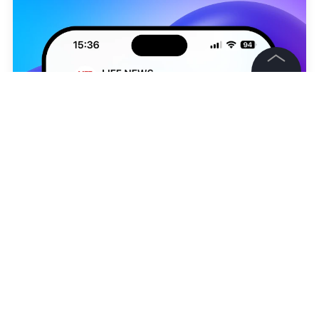
©
2026
News Media Holding.
Все права защищены
Информация
Контакты
Редакция
Татьяна Миссуми
Правовая информация
Политика обработки персональных данных
Партнерам
RSS