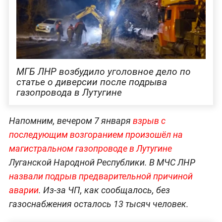
МГБ ЛНР возбудило уголовное дело по
статье о диверсии после подрыва
газопровода в Лутугине
Напомним, вечером 7 января
взрыв с
последующим возгоранием произошёл на
магистральном газопроводе в Лутугине
Луганской Народной Республики. В МЧС ЛНР
назвали подрыв предварительной причиной
аварии
. Из-за ЧП, как сообщалось, без
газоснабжения осталось 13 тысяч человек.