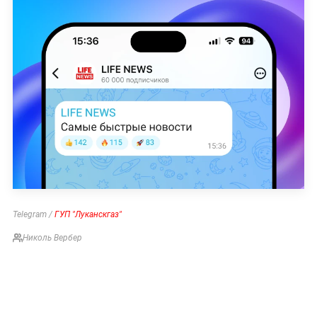
Telegram /
ГУП "Луканскгаз"
Николь Вербер