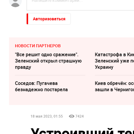
Авторизоваться
НОВОСТИ ПАРТНЕРОВ
"Все решит одно сражение".
Катастрофа в Ки
Зеленский открыл страшную
Зеленский уже п
правду
Украину
Соседов: Пугачева
Киев обречён: о
безнадежно постарела
зашли в Черниго
18 мая 2023, 01:55
7424
Устроивший те