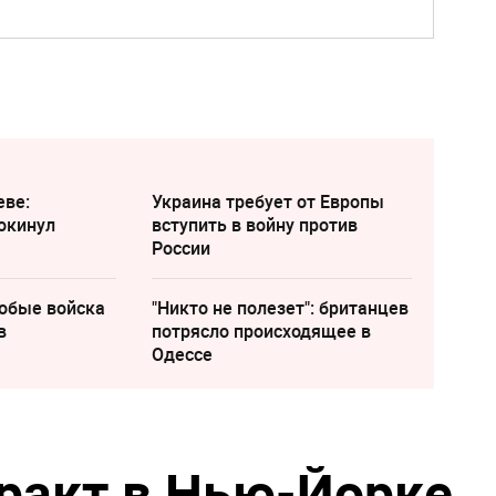
еве:
Украина требует от Европы
окинул
вступить в войну против
России
собые войска
"Никто не полезет": британцев
в
потрясло происходящее в
Одессе
ракт в Нью-Йорке