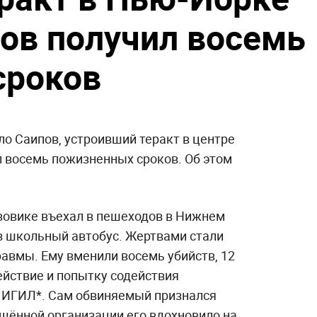
ов получил восемь
сроков
о Саипов, устроивший теракт в центре
л восемь пожизненных сроков. Об этом
зовике въехал в пешеходов в Нижнем
 в школьный автобус. Жертвами стали
равмы. Ему вменили восемь убийств, 12
ействие и попытку содействия
 ИГИЛ*. Сам обвиняемый признался
ещённой организации его вдохновило на