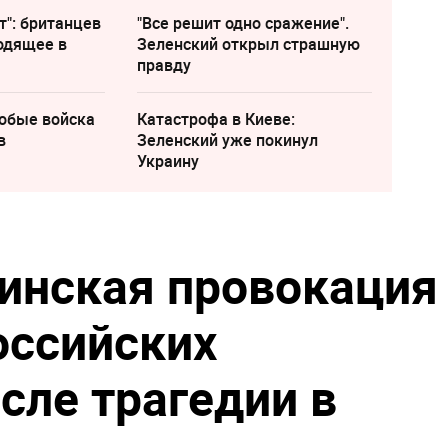
т": британцев
"Все решит одно сражение".
одящее в
Зеленский открыл страшную
правду
собые войска
Катастрофа в Киеве:
в
Зеленский уже покинул
Украину
инская провокация
оссийских
сле трагедии в