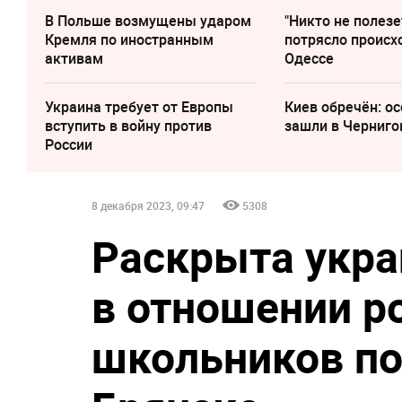
В Польше возмущены ударом
"Никто не полезе
Кремля по иностранным
потрясло происх
активам
Одессе
Украина требует от Европы
Киев обречён: о
вступить в войну против
зашли в Черниго
России
8 декабря 2023, 09:47
5308
Раскрыта укра
в отношении р
школьников по