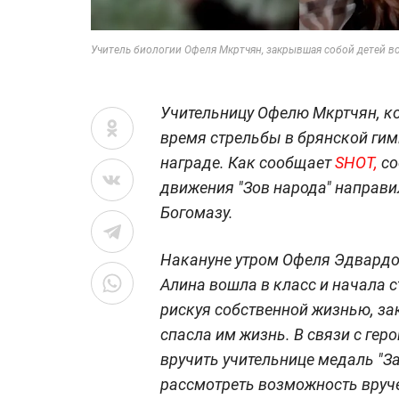
Учитель биологии Офеля Мкртчян, закрывшая собой детей во
Учительницу Офелю Мкртчян, ко
время стрельбы в брянской гим
награде. Как сообщает
SHOT,
со
движения "Зов народа" направи
Богомазу.
Накануне утром Офеля Эдвардов
Алина вошла в класс и начала с
рискуя собственной жизнью, за
спасла им жизнь. В связи с ге
вручить учительнице медаль "За
рассмотреть возможность вруче