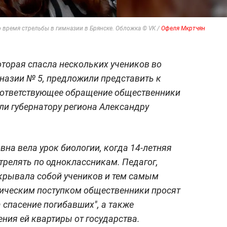
 время стрельбы в гимназии в Брянске. Обложка © VK /
Офеля Мкртчян
торая спасла нескольких учеников во
назии № 5, предложили представить к
ответствующее обращение общественники
ли губернатору региона Александру
на вела урок биологии, когда 14-летняя
трелять по одноклассникам. Педагог,
крывала собой учеников и тем самым
роическим поступком общественники просят
 спасение погибавших", а также
ния ей квартиры от государства.