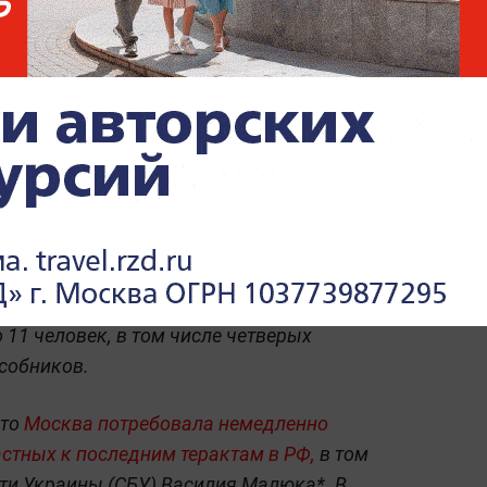
В МИД РФ пояснили, когда
Киев получит ноту по
теракту в "Крокусе"
ррористы открыли огонь и устроили пожар
о попытались бежать на Украину через
ржали спецслужбы. Всего
траге
дия унесла
шими
числятся более 550 посетителей
11 человек, в том числе четверых
собников.
что
Москва потребовала немедленно
астных к последним терактам в РФ,
в том
ти Украины (СБУ) Василия Малюка*. В