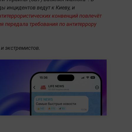
ды инцидентов ведут к Киеву, и
нтитеррористических конвенций повлечёт
я передала требования по антитеррору
 и экстремистов.