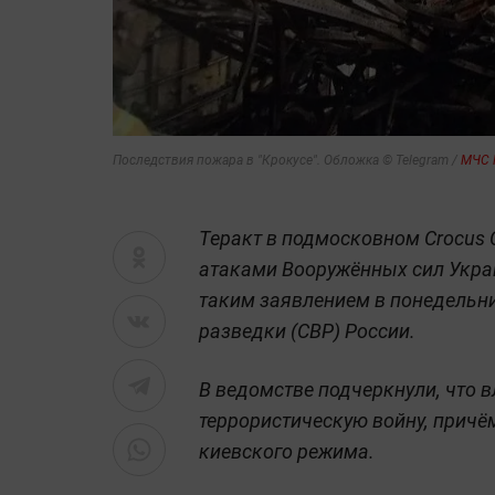
Последствия пожара в "Крокусе". Обложка © Telegram /
МЧС 
Теракт в подмосковном Crocus Ci
атаками Вооружённых сил Украи
таким заявлением в понедельни
разведки (СВР) России.
В ведомстве подчеркнули, что 
террористическую войну, причё
киевского режима.