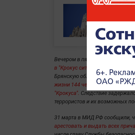
Вечером в пятницу, 22 марта,
те
в "Крокус сити холле",
после чег
Брянскую область, там их заде
жизни 144 человек,
пострадав
"Крокуса".
Следствие задержало 
террористов и их возможных по
31 марта в МИД РФ сообщили, 
арестовать и выдать всех прич
числе главу Службы безопаснос