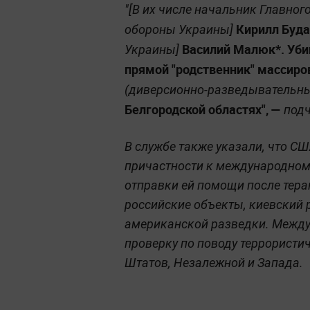
"[В их числе начальник Главно
Кирилл Буда
обороны Украины]
Василий Малюк*. Уби
Украины]
прямой "родственник" массиро
(диверсионно-разведывательны
Белгородской областях", —
подч
В службе также указали, что С
причастности к международному
отправки ей помощи после терак
российские объекты, киевский
американской разведки. Между
проверку по поводу террористи
Штатов, Незалежной и Запада.