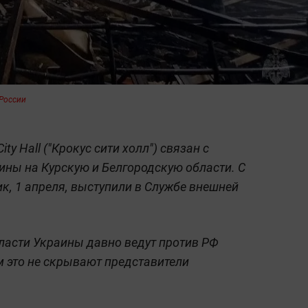
России
ty Hall ("Крокус сити холл") связан с
ны на Курскую и Белгородскую области. С
к, 1 апреля, выступили в Службе внешней
власти Украины давно ведут против РФ
м это не скрывают представители