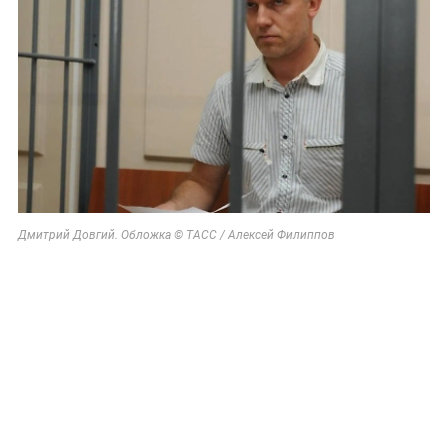
Дмитрий Довгий. Обложка © ТАСС / Алексей Филиппов