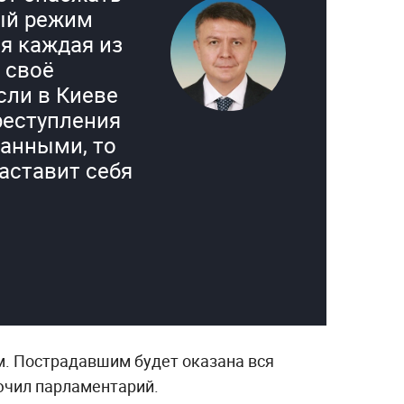
ый режим
я каждая из
 своё
сли в Киеве
реступления
занными, то
заставит себя
м. Пострадавшим будет оказана вся
ючил парламентарий.