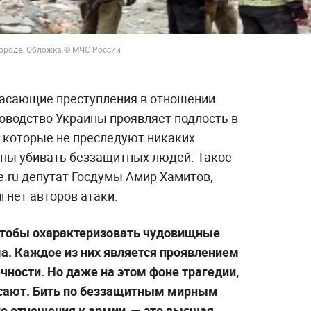
городе. Обложка © МЧС России
асающие преступления в отношении
ководство Украины проявляет подлость в
, которые не преследуют никаких
ваны убивать беззащитных людей. Такое
fe.ru депутат Госдумы Амир Хамитов,
игнет авторов атаки.
 чтобы охарактеризовать чудовищные
а. Каждое из них является проявлением
чности. Но даже на этом фоне трагедии,
ясают. Бить по беззащитным мирным
о отношения к армии, — это высшая