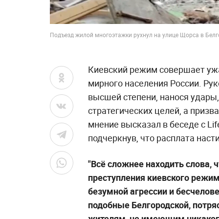
Подъезд жилой многоэтажки рухнул на улице Щорса в Бел
Киевский режим совершает уж
мирного населения России. Ру
высшей степени, нанося удары
стратегических целей, а приз
мнение высказал в беседе с Li
подчеркнув, что расплата наст
"Всё сложнее находить слова,
преступления киевского режим
безумной агрессии и бесчелове
подобные Белгородской, потр
жителям, не имеющим никаког