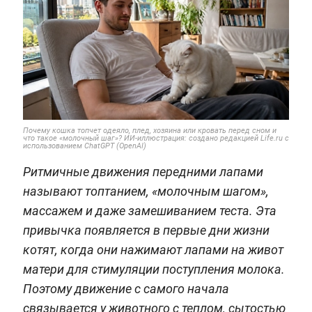
Почему кошка топчет одеяло, плед, хозяина или кровать перед сном и
что такое «молочный шаг»? ИИ-иллюстрация: создано редакцией Life.ru с
использованием ChatGPT (OpenAI)
Ритмичные движения передними лапами
называют топтанием, «молочным шагом»,
массажем и даже замешиванием теста. Эта
привычка появляется в первые дни жизни
котят, когда они нажимают лапами на живот
матери для стимуляции поступления молока.
Поэтому движение с самого начала
связывается у животного с теплом, сытостью