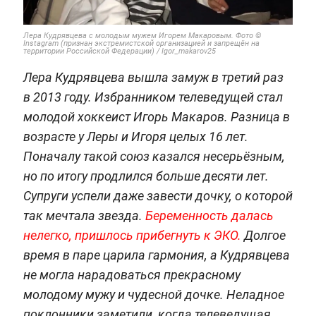
Лера Кудрявцева с молодым мужем Игорем Макаровым. Фото ©
Instagram (признан экстремистской организацией и запрещён на
территории Российской Федерации) / Igor_makarov25
Лера Кудрявцева вышла замуж в третий раз
в 2013 году. Избранником телеведущей стал
молодой хоккеист Игорь Макаров. Разница в
возрасте у Леры и Игоря целых 16 лет.
Поначалу такой союз казался несерьёзным,
но по итогу продлился больше десяти лет.
Супруги успели даже завести дочку, о которой
так мечтала звезда.
Беременность далась
нелегко, пришлось прибегнуть к ЭКО.
Долгое
время в паре царила гармония, а Кудрявцева
не могла нарадоваться прекрасному
молодому мужу и чудесной дочке. Неладное
поклонники заметили, когда телеведущая