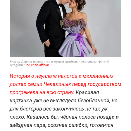
Блогер Лерчек разводится с мужем Артёмом Чекалиным. Фото ©
Telegram /
ler_chek_official
История о неуплате налогов и миллионных
долгах семьи Чекалиных перед государством
прогремела на всю страну.
Красивая
картинка уже не выглядела безоблачной, но
для блогеров всё закончилось не так уж
плохо. Казалось бы, чёрная полоса позади и
звёздная пара, осознав ошибки, готовится