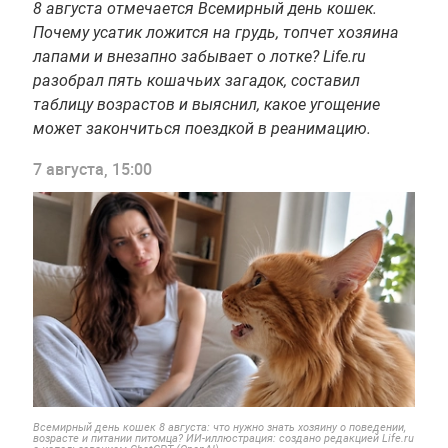
8 августа отмечается Всемирный день кошек.
Почему усатик ложится на грудь, топчет хозяина
лапами и внезапно забывает о лотке? Life.ru
разобрал пять кошачьих загадок, составил
таблицу возрастов и выяснил, какое угощение
может закончиться поездкой в реанимацию.
7 августа, 15:00
Всемирный день кошек 8 августа: что нужно знать хозяину о поведении,
возрасте и питании питомца? ИИ-иллюстрация: создано редакцией Life.ru