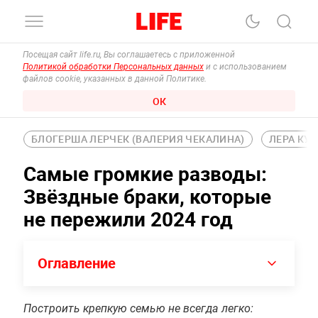
Посещая сайт life.ru, Вы соглашаетесь с приложенной
Политикой обработки Персональных данных
и с использованием
файлов cookie, указанных в данной Политике.
ОК
БЛОГЕРША ЛЕРЧЕК (ВАЛЕРИЯ ЧЕКАЛИНА)
ЛЕРА КУ
Самые громкие разводы:
Звёздные браки, которые
не пережили 2024 год
Оглавление
Построить крепкую семью не всегда легко: