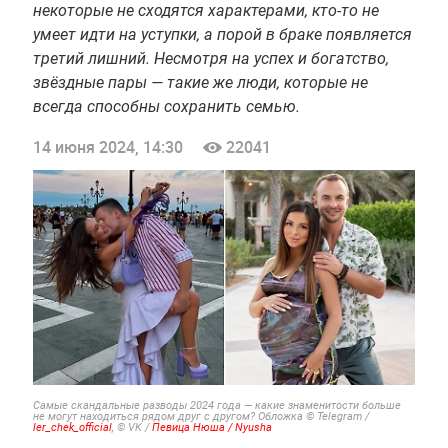
некоторые не сходятся характерами, кто-то не
умеет идти на уступки, а порой в браке появляется
третий лишний. Несмотря на успех и богатство,
звёздные пары — такие же люди, которые не
всегда способны сохранить семью.
14 июня 2024, 14:30
22041
Самые скандальные разводы 2024 года — какие знаменитости больше
не могут находиться рядом друг с другом? Обложка © Telegram /
ler_chek_official
, © VK /
Певица Нюша / Nyusha