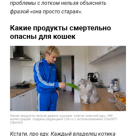
проблемы с лотком нельзя объяснять
фразой «она просто старая».
Какие продукты смертельно
опасны для кошек
Какие продукты нельзя давать кошкам: список опасной еды. ИИ-
иллюстрация: создано редакцией Life.ru с использованием ChatGPT
(OpenAI)
Кстати, про еду. Каждый владелец котика