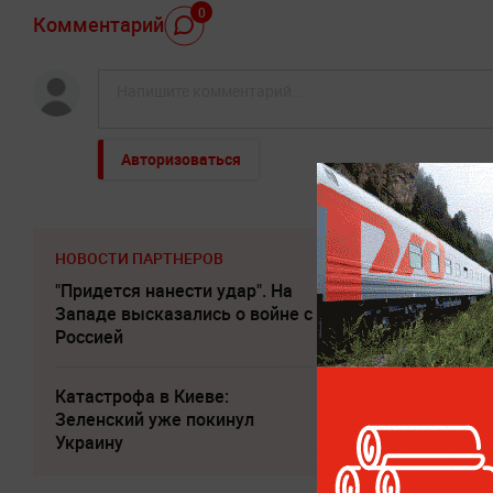
0
Комментарий
Авторизоваться
НОВОСТИ ПАРТНЕРОВ
"Придется нанести удар". На
Погиб Александ
Западе высказались о войне с
Россией
Катастрофа в Киеве:
Пригожин: не сл
Зеленский уже покинул
помогать взрос
Украину
деньгами