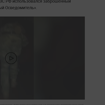
 ВС РФ использовался заброшенный
ый Осведомитель».
ьзовалась для проникновения на позиции противника под