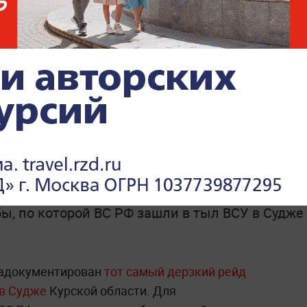
бе: Появилось
 «подземной
рмовиков ВС РФ в
ы, по которой ВС РФ зашли в тыл ВСУ в Судже
задокументирован
тот самый дерзкий рейд
 в Судже
Курской области. Для