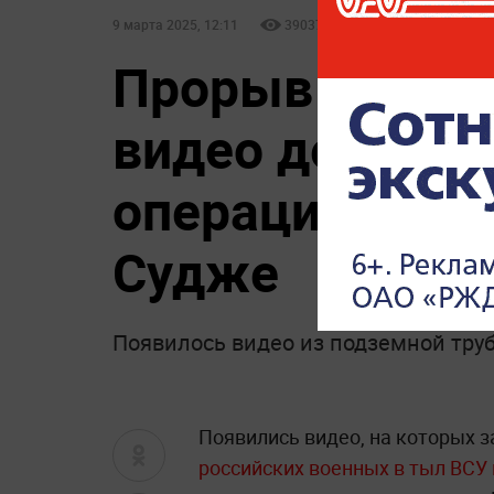
9 марта 2025, 12:11
39037
Прорыв по тру
видео дерзкой
операции» шту
Судже
Появилось видео из подземной труб
Появились видео, на которых 
российских военных в тыл ВСУ