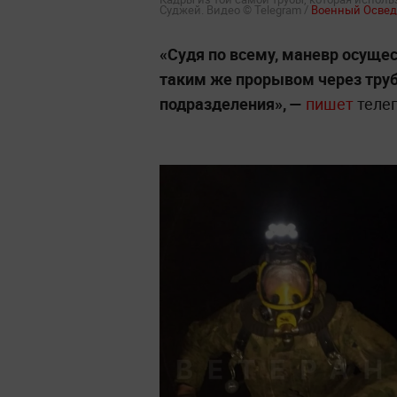
Суджей. Видео © Telegram /
Военный Освед
«Судя по всему, маневр осуще
таким же прорывом через трубу
подразделения», —
пишет
телег