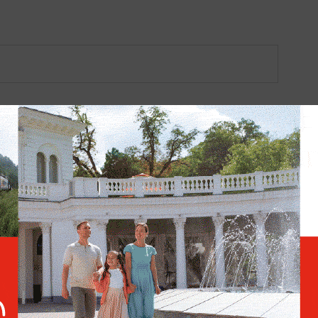
р Ермаков
Киев обречён: особые войска
зашли в Чернигов
едует
Украина требует от Европы
лым детям
вступить в войну против
России