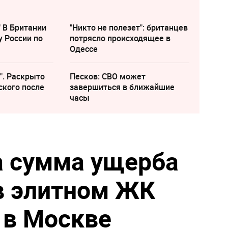
" В Британии
"Никто не полезет": британцев
у России по
потрясло происходящее в
Одессе
". Раскрыто
Песков: СВО может
ского после
завершиться в ближайшие
часы
а сумма ущерба
в элитном ЖК
 в Москве