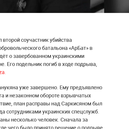
л второй соучастник убийства
обровольческого батальона «АрБат» в
дёт о завербованном украинскими
. Его подельник погиб в ходе подрыва,
za.
анукяна уже завершено. Ему предъявлено
та и незаконном обороте взрывчатых
ствие, план расправы над Саркисяном был
ода сотрудниками украинских спецслужб.
аны несколько человек. Сначала за
сле чего было принято решение о подрыве.