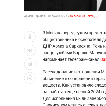
Армен Саркисян. Обложка © VK /
Федерация Бокса ДНР
В Москве перед судом предста
общественника и основателя д
ДНР Армена Саркисяна. Речь и
спецслужбами Вараже Манукяне
напоминает телеграм-канал
Ba
Расследование в отношении М
обвинение в совершении терак
веществ. Как установило след
разработан ещё весной 2024 г
Для исполнения были завербов
Саркисяном велась слежка, по