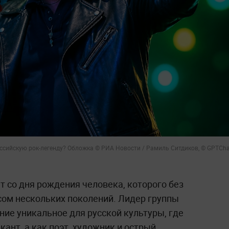
оссийскую рок-легенду? Обложка © РИА Новости / Рамиль Ситдиков, © GPTCha
ет со дня рождения человека, которого без
ом нескольких поколений. Лидер группы
ие уникальное для русской культуры, где
кант, а как поэт, художник и острый