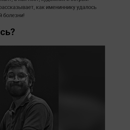
 рассказывает, как имениннику удалось
й болезни!
ось?