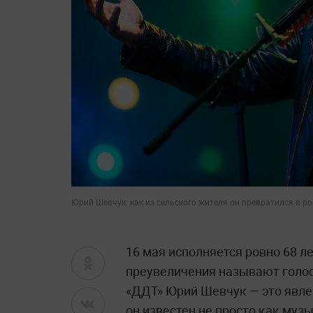
Юрий Шевчук: как из сельского жителя он превратился в р
16 мая исполняется ровно 68 л
преувеличения называют голос
«ДДТ» Юрий Шевчук — это явлен
он известен не просто как музы