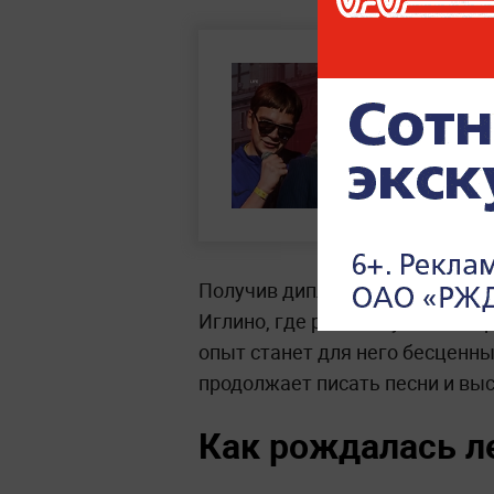
Получив диплом, Шевчук уехал
Иглино, где работал учителем 
опыт станет для него бесценны
продолжает писать песни и вы
Как рождалась л