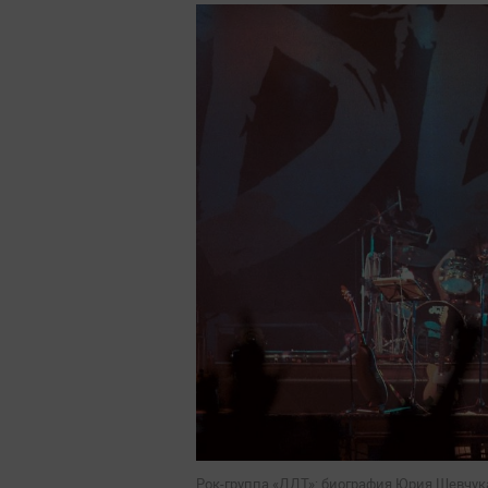
Рок-группа «ДДТ»: биография Юрия Шевчук