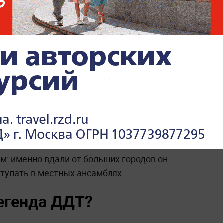
От Гнойного до Семенович:
смешные, страшные и
грустные истории наших
звёзд, метивших в Госдуму
 по распределению в башкирский посёлок
рисования в обычной сельской школе. Этот
м: именно вдали от больших городов он
ступать в местных ансамблях.
егенда ДДТ?