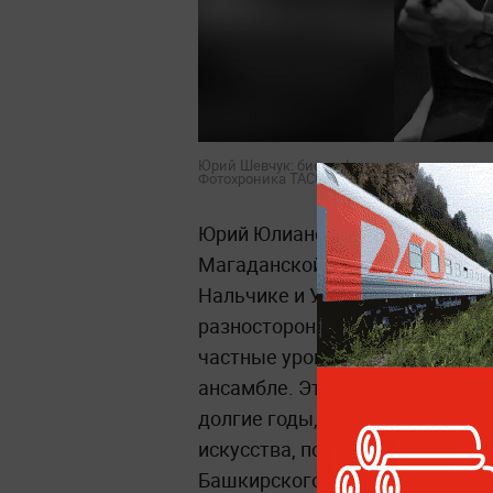
Юрий Шевчук: биография, путь к славе и в
Фотохроника ТАСС / Роман Денисов
Юрий Юлианович Шевчук родилс
Магаданской области. Детство
Нальчике и Уфе, куда переехал
разносторонним ребёнком: сер
частные уроки музыки, занимал
ансамбле. Эта дилемма между
долгие годы, и поначалу он сд
искусства, поступив на художе
Башкирского государственного