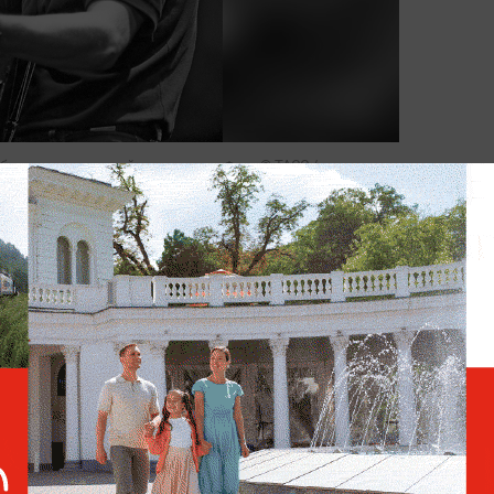
ыбор между музыкой и рисунком. Фото © ТАСС /
я 16 мая 1957 года в посёлке Ягодное
 будущего рок-музыканта прошло в
а его семья. Юрий рос очень
ьёзно увлекался рисованием, брал
ся в изостудии и пел в школьном
 живописью и музыкой преследовала его
елал выбор в пользу изобразительного
ственно-графический факультет
 педагогического института.