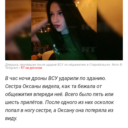
Девушка, пропавшая после ударов ВСУ по общежитию в Старобельске. Фото ©
Telegram /
RT на русском
В час ночи дроны ВСУ ударили по зданию.
Сестра Оксаны видела, как та бежала от
общежития впереди неё. Всего было пять или
шесть прилётов. После одного из них осколок
попал в ногу сестре, а Оксану она потеряла из
виду.