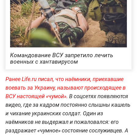
Командование ВСУ запретило лечить
военных с хантавирусом
Ранее Life.ru писал, что наёмники, приехавшие
воевать за Украину, называют происходящее в
ВСУ настоящей «чумой».
В соцсетях появляются
видео, где за кадром постоянно слышны кашель
и чихание украинских солдат. Один из
наёмников не выдержал и пожаловался: его
раздражает «чумное» состояние сослуживцев. А