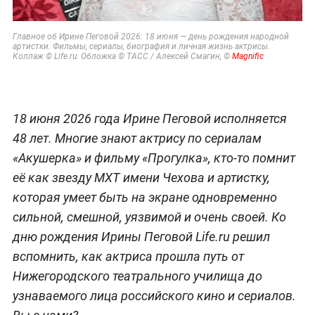
Главное об Ирине Пеговой 2026: 18 июня — день рождения народной
артистки. Фильмы, сериалы, биография и личная жизнь актрисы.
Коллаж © Life.ru. Обложка © ТАСС / Алексей Смагин, ©
Magnific
18 июня 2026 года Ирине Пеговой исполняется
48 лет. Многие знают актрису по сериалам
«Акушерка» и фильму «Прогулка», кто-то помнит
её как звезду МХТ имени Чехова и артистку,
которая умеет быть на экране одновременно
сильной, смешной, уязвимой и очень своей. Ко
дню рождения Ирины Пеговой Life.ru решил
вспомнить, как актриса прошла путь от
Нижегородского театрального училища до
узнаваемого лица российского кино и сериалов.