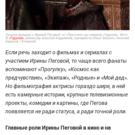
Лучшие фильмы с Ириной Пеговой: от «Прогулки» до сериала «Годунов». Фото
©
«Годунов»
, режиссёр Алексей Андрианов, сценаристы Илья Тилькин, Николай
Борисов / Kinopoisk
Если речь заходит о фильмах и сериалах с
участием Ирины Пеговой, то чаще всего фанаты
вспоминают «Прогулку», «Космос как
предчувствие», «Экипаж», «Родные» и «Мой дед».
Но фильмография актрисы гораздо шире, в ней
есть камерные истории, крупные телевизионные
проекты, комедии и картины, где Пегова
появляется не ради статуса, а ради точной роли.
Главные роли Ирины Пеговой в кино и на