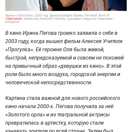
Фильм «Прогулка», 2003 год: фильмография Ирины Пеговой. Фото ©
«Прогулка»
, режиссёр Алексей Учитель, сценарист Авдотья Смирнова /
Kinopoisk
В кино Ирина Пегова громко заявила о себе в
2003 году, когда вышел фильм Алексея Учителя
«Прогулка». Её героиня Оля была живой,
быстрой, непредсказуемой и совсем не похожей
на привычный образ «девушки из кино». В этой
роли было много воздуха, городской энергии и
человеческой непосредственности.
Картина стала важной для нового российского
кино начала 2000-х. Пегова получила за неё
«Золотого орла» и из театральной актрисы
превратилась в артистку, которую стали
узнавать зрители по всей стране. Затем был