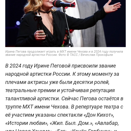
Ирина Пегова продолжает играть в МХТ имени Чехова и в 2024 году получила
звание народной артистки России. Фото © ТАСС / Вячеслав Прокофьев
В 2024 году Ирине Пеговой присвоили звание
народной артистки России. К этому моменту за
плечами актрисы уже были десятки ролей,
театральные премии и устойчивая репутация
талантливой артистки. Сейчас Пегова остаётся в
труппе МХТ имени Чехова. В репертуаре театра с
её участием указаны спектакли «Дон Кихот»,
«Истории любви», «Жил. Был. Дом.», «Авлабар,