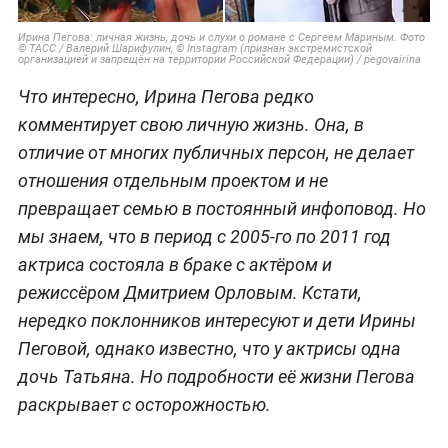
Ирина Пегова: личная жизнь, дочь и слухи о романе с Сергеем Мариным. Фото
© ТАСС / Валерий Шарифулин, © Instagram (признан экстремистской
организацией и запрещён на территории Российской Федерации) / pegovairina
Что интересно, Ирина Пегова редко
комментирует свою личную жизнь. Она, в
отличие от многих публичных персон, не делает
отношения отдельным проектом и не
превращает семью в постоянный инфоповод. Но
мы знаем, что в период с 2005-го по 2011 год
актриса состояла в браке с актёром и
режиссёром Дмитрием Орловым. Кстати,
нередко поклонников интересуют и дети Ирины
Пеговой, однако известно, что у актрисы одна
дочь Татьяна. Но подробности её жизни Пегова
раскрывает с осторожностью.