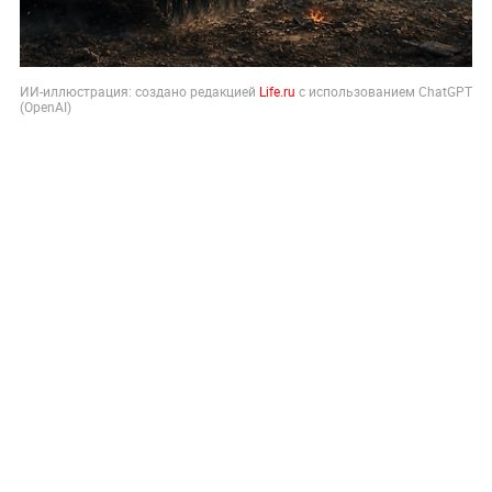
ИИ-иллюстрация: создано редакцией
Life.ru
с использованием ChatGPT
(OpenAI)