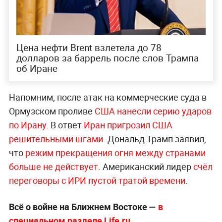
Цена нефти Brent взлетела до 78
долларов за баррель после слов Трампа
об Иране
Напомним, после атак на коммерческие суда в
Ормузском проливе
США нанесли серию ударов
по Ирану
. В ответ
Иран пригрозил США
решительными шгами
. Дональд Трамп заявил,
что
режим прекращения огня между странами
больше не действует
. Американский лидер
счёл
переговоры с ИРИ пустой тратой времени
.
Всё о войне на Ближнем Востоке —
в
специальном разделе Life.ru
.