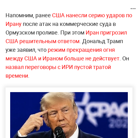
Напомним, ранее
США нанесли серию ударов по
Ирану
после атак на коммерческие суда в
Ормузском проливе. При этом
Иран пригрозил
США решительным ответом
. Дональд Трамп
уже заявил, что
режим прекращения огня
между США и Ираном больше не действует
. Он
назвал переговоры с ИРИ пустой тратой
времени
.