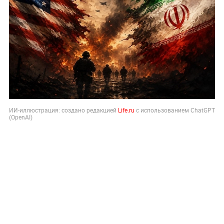
ИИ-иллюстрация: создано редакцией
Life.ru
с использованием ChatGPT
(OpenAI)