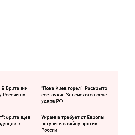
" В Британии
"Пока Киев горел". Раскрыто
у России по
состояние Зеленского после
удара РФ
т": британцев
Украина требует от Европы
одящее в
вступить в войну против
России