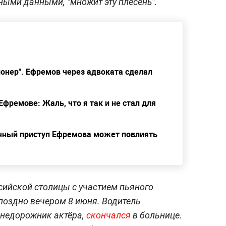
ными данными, "множит эту плесень".
ционер". Ефремов через адвоката сделал
фремове: Жаль, что я так и не стал для
ечный приступ Ефремова может повлиять
сийской столицы с участием пьяного
оздно вечером 8 июня. Водитель
внедорожник актёра,
скончался
в больнице.