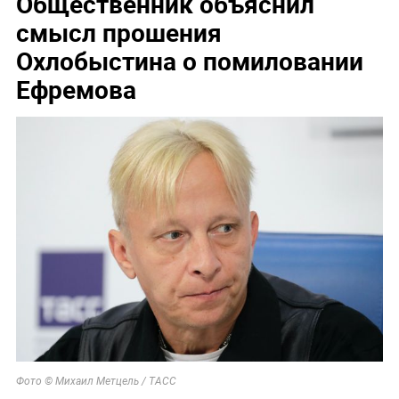
Общественник объяснил
смысл прошения
Охлобыстина о помиловании
Ефремова
Фото © Михаил Метцель / ТАСС