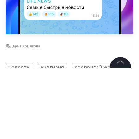
Дарья Хомякова
НОВОСТИ
КИРГИЗИЯ
СООРОНБАЙ ЖЭЭНБЕКОВ
©
2026
News Media Holding.
Все права защищены
Подписаться на LIFE
Информация
0
Контакты
Комментарий
Редакция
Правовая информация