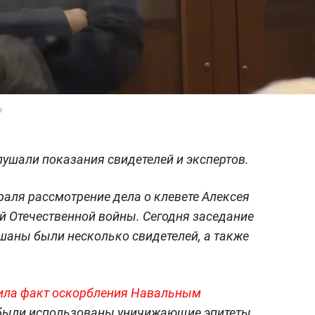
ы
ушали показания свидетелей и экспертов.
раля рассмотрение дела о клевете Алексея
й Отечественной войны. Сегодня заседание
шаны были несколько свидетелей, а также
ила факт оскорбления Навальным
а были использованы уничижающие эпитеты,