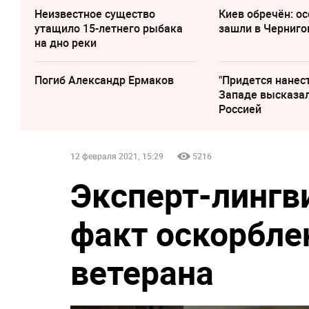
Неизвестное существо
Киев обречён: о
утащило 15-летнего рыбака
зашли в Черниго
на дно реки
Погиб Александр Ермаков
"Придется нанест
Западе высказал
Россией
12 февраля 2021, 15:29
5216
Эксперт-лингв
факт оскорбл
ветерана