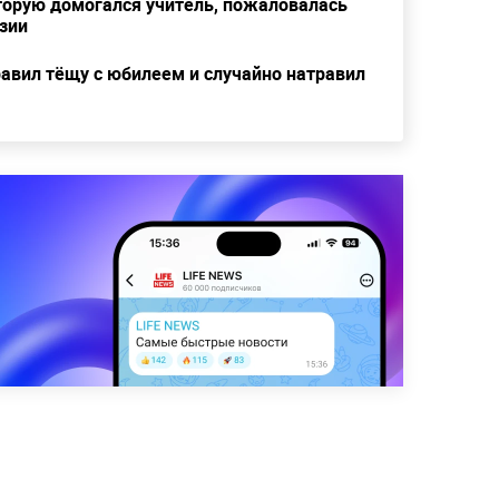
торую домогался учитель, пожаловалась
зии
равил тёщу с юбилеем и случайно натравил