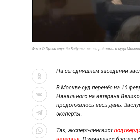
Фото © Пресс-служба Бабушкинского районного суда Москв
На сегодняшнем заседании засл
В Москве суд перенёс на 16 фев
Навального на ветерана Велико
продолжалось весь день. Заслу
эксперты.
Так, эксперт-лингвист
подтверд
ветерана
. В заявлении блогер