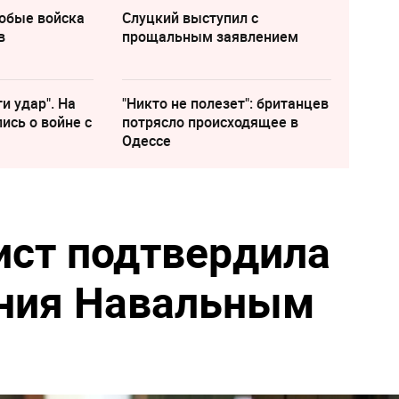
собые войска
Слуцкий выступил с
в
прощальным заявлением
и удар". На
"Никто не полезет": британцев
ись о войне с
потрясло происходящее в
Одессе
ист подтвердила
ения Навальным