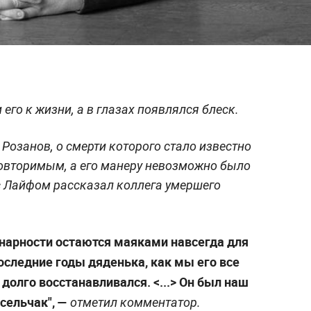
его к жизни, а в глазах появлялся блеск.
озанов, о смерти которого стало известно
повторимым, а его манеру невозможно было
 с Лайфом рассказал коллега умершего
инарности остаются маяками навсегда для
Последние годы дяденька, как мы его все
 долго восстанавливался. <...> Он был наш
есельчак", —
отметил комментатор.