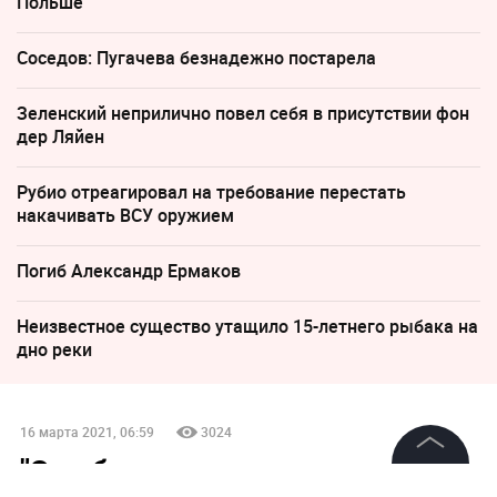
Польше
Соседов: Пугачева безнадежно постарела
Зеленский неприлично повел cебя в присутствии фон
дер Ляйен
Рубио отреагировал на требование перестать
накачивать ВСУ оружием
Погиб Александр Ермаков
Неизвестное существо утащило 15-летнего рыбака на
дно реки
16 марта 2021, 06:59
3024
"Это будет продолжаться":
©
2026
News Media Holding.