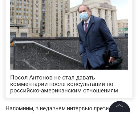
Посол Антонов не стал давать
комментарии после консультации по
российско-американским отношениям
Напомним, в недавнем интервью президент
США Джо Байден оскорбил российского лидера,
©
2026
News Media Holding.
чем вызвал бурную реакцию в политическом
Все права защищены
обществе. Владимир Путин в ответ предложил