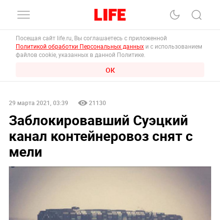
Посещая сайт life.ru, Вы соглашаетесь с приложенной
Политикой обработки Персональных данных
и с использованием
файлов cookie, указанных в данной Политике.
ОК
29 марта 2021, 03:39
21130
Заблокировавший Суэцкий
канал контейнеровоз снят с
мели