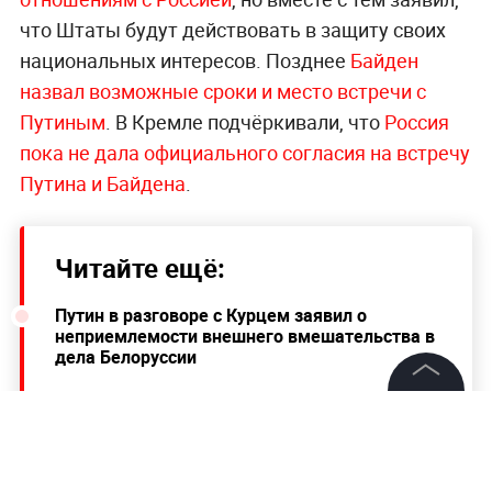
что Штаты будут действовать в защиту своих
национальных интересов. Позднее
Байден
назвал возможные сроки и место встречи с
Путиным
. В Кремле подчёркивали, что
Россия
пока не дала официального согласия на встречу
Путина и Байдена
.
Читайте ещё:
Путин в разговоре с Курцем заявил о
неприемлемости внешнего вмешательства в
дела Белоруссии
"Уберечь девочек от этого средневековья":
©
2026
News Media Holding.
Проклова рассказала о причинах своей
Все права защищены
исповеди