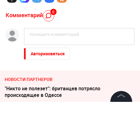
0
Комментарий
Авторизоваться
НОВОСТИ ПАРТНЕРОВ
"Никто не полезет": британцев потрясло
происходящее в Одессе
©
2026
News Media Holding.
Слуцкий выступил с прощальным заявлением
Все права защищены
В Севастополе военный расстрелял сослуживцев и
гражданских