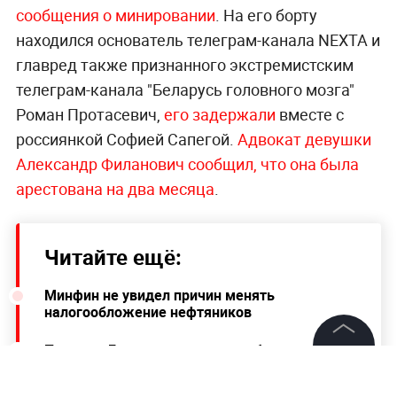
сообщения о минировании
. На его борту
находился основатель телеграм-канала NEXTA и
главред также признанного экстремистским
телеграм-канала "Беларусь головного мозга"
Роман Протасевич,
его задержали
вместе с
россиянкой Софией Сапегой.
Адвокат девушки
Александр Филанович сообщил, что она была
арестована на два месяца
.
Читайте ещё:
Минфин не увидел причин менять
налогообложение нефтяников
Премьер Баварии заявил о необходимости
ускорить регистрацию "Спутника V" в ЕС
©
2026
News Media Holding.
Все права защищены