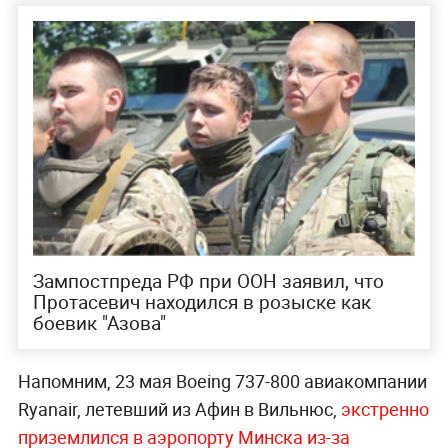
Зампостпреда РФ при ООН заявил, что
Протасевич находился в розыске как
боевик "Азова"
Напомним, 23 мая Boeing 737-800 авиакомпании
Ryanair, летевший из Афин в Вильнюс,
экстренно
приземлился в аэропорту Минска из-за