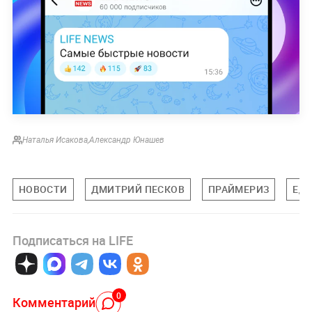
Наталья Исакова
,
Александр Юнашев
НОВОСТИ
ДМИТРИЙ ПЕСКОВ
ПРАЙМЕРИЗ
ЕД
Подписаться на LIFE
0
Комментарий