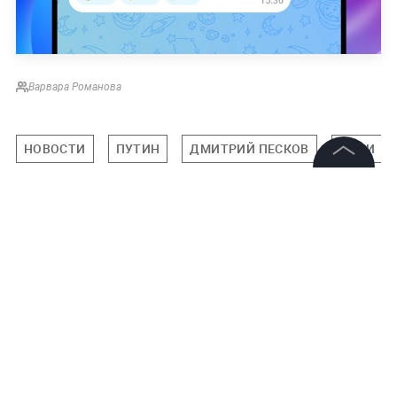
Варвара Романова
НОВОСТИ
ПУТИН
ДМИТРИЙ ПЕСКОВ
СОЧИ
©
2026
News Media Holding.
Все права защищены
Подписаться на LIFE
Информация
0
Комментарий
Контакты
Редакция
Правовая информация
Политика обработки персональных данных