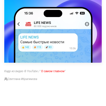
Кадр из видео © YouTube / "
О самом главном
"
Светлана Ибрагимова