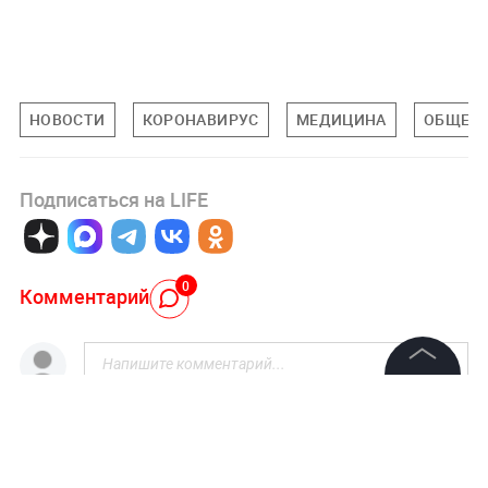
НОВОСТИ
КОРОНАВИРУС
МЕДИЦИНА
ОБЩЕС
Подписаться на LIFE
0
Комментарий
©
2026
News Media Holding.
Все права защищены
Авторизоваться