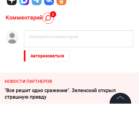
0
Комментарий
Авторизоваться
НОВОСТИ ПАРТНЕРОВ
"Все решит одно сражение". Зеленский открыл
страшную правду
©
2026
News Media Holding.
Погиб Александр Ермаков
Все права защищены
Экс-супруг Лерчек, отбывающий срок, попросился в
храм