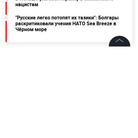
нацистам
"Русские легко потопят их тазики": Болгары
раскритиковали учения НАТО Sea Breeze в
Чёрном море
©
2026
News Media Holding.
Все права защищены
Информация
Контакты
Редакция
Правовая информация
Политика обработки персональных данных
Партнерам