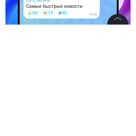
©
2026
News Media Holding.
Все права защищены
Наталья Демьянова
Информация
Контакты
Редакция
Правовая информация
Политика обработки персональных данных
Партнерам
RSS