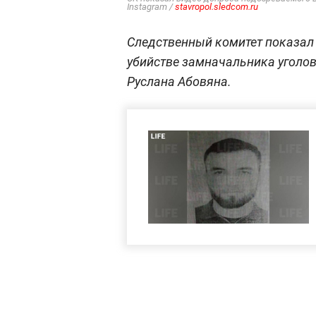
Instagram /
stavropol.sledcom.ru
Следственный комитет показал
убийстве замначальника уголо
Руслана Абовяна.