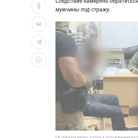
Следствие намерено обратиться
мужчины под стражу.
СК показал видео допроса подозреваемого в