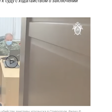
 к суду с ходатайством о заключении
 убийстве замглавы угрозыска в Ставрополе. Видео ©