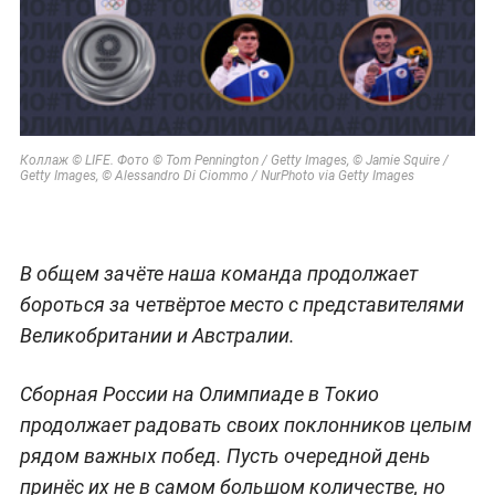
Коллаж © LIFE. Фото © Tom Pennington / Getty Images, © Jamie Squire /
Getty Images, © Alessandro Di Ciommo / NurPhoto via Getty Images
В общем зачёте наша команда продолжает
бороться за четвёртое место с представителями
Великобритании и Австралии.
Сборная России на Олимпиаде в Токио
продолжает радовать своих поклонников целым
рядом важных побед. Пусть очередной день
принёс их не в самом большом количестве, но