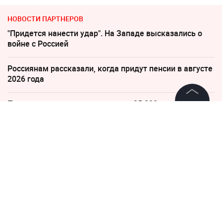
НОВОСТИ ПАРТНЕРОВ
"Придется нанести удар". На Западе высказались о
войне с Россией
Россиянам рассказали, когда придут пенсии в августе
2026 года
Пенсионерам с выплатами ниже 35 000 напомнили о
праве на доплаты
©
2026
News Media Holding.
Все права защищены
"Какая наглость!" В Британии поразились удару
России по Киеву
Информация
"Все решит одно сражение". Зеленский открыл
Контакты
страшную правду
Редакция
Слуцкий выступил с прощальным заявлением
Правовая информация