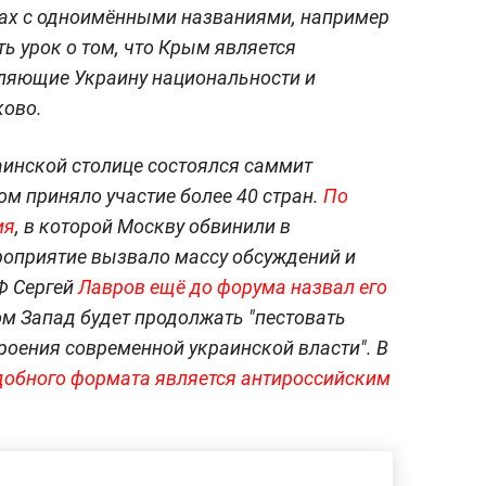
дах с одноимёнными названиями, например
ть урок о том, что Крым является
еляющие Украину национальности и
ково.
раинской столице состоялся саммит
ом приняло участие более 40 стран.
По
ия
, в которой Москву обвинили в
роприятие вызвало массу обсуждений и
Ф Сергей
Лавров ещё до форума назвал его
ром Запад будет продолжать "пестовать
троения современной украинской власти". В
добного формата является антироссийским