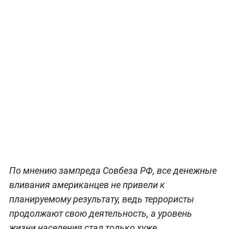
Медведев назвал
бессмысленной и
катастрофической военную
кампанию США в Афганистане
Фото © Twitter /
Дмитрий Медведев