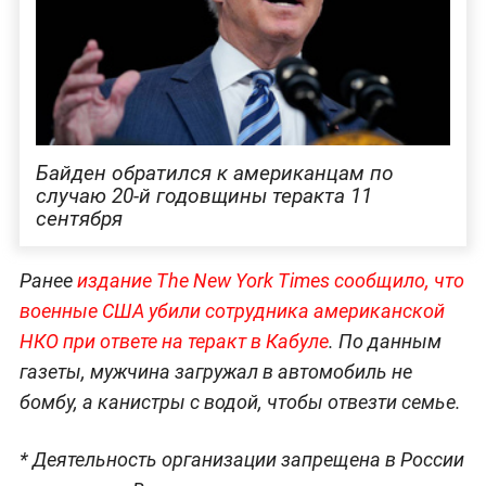
обвиняли в пособничестве исполнителям и
вдохновителям терактов, случившихся в
сентябре 2001 года. И эта "цикличность", заметил
Медведев, нагляднее всего говорит о
бессмысленности военной кампании Америки, а
заявления Джо Байдена о прекращении миссии
открыто демонстрируют признание властями
страны краха своего курса на повсеместное
военно-политическое присутствие, заметил
зампред Совбеза.