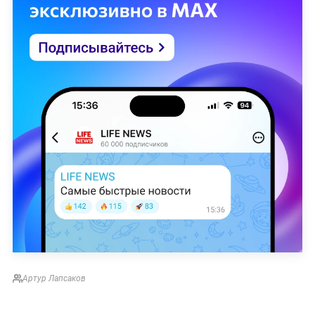
Читайте ещё:
"Нам всем удачи и успеха!": Собянин
поздравил жителей Москвы с Днём города
Глава Липецкой области приехал к жилому
дому под Ельцом, где взорвался газ
В Раде заявили о самообмане украинцев из-
за поставок российского газа по реверсу