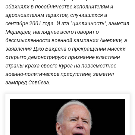
"Последствия военного присутствия США в
Афганистане, которое обошлось
американскому бюджету в астрономическую
сумму, выглядят поистине
катастрофическими", —
отметил Медведев,
уточнив, что итогом всего стало разрушение
социально-экономической сферы и
политической системы Афганистана,
наркотическая угроза в масштабе всей планеты,
лишившееся надежд на мирное будущее
население страны и сотни погибших
военнослужащих США и других государств.
После завершения американской миссии власть
в стране перешла к людям, которые США