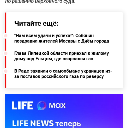
Байден обратился к американцам по
случаю 20-й годовщины теракта 11
сентября
Ранее
издание The New York Times сообщило, что
военные США убили сотрудника американской
НКО при ответе на теракт в Кабуле
. По данным
газеты, мужчина загружал в автомобиль не
бомбу, а канистры с водой, чтобы отвезти семье.
* Деятельность организации запрещена в России
по решению Верховного суда.