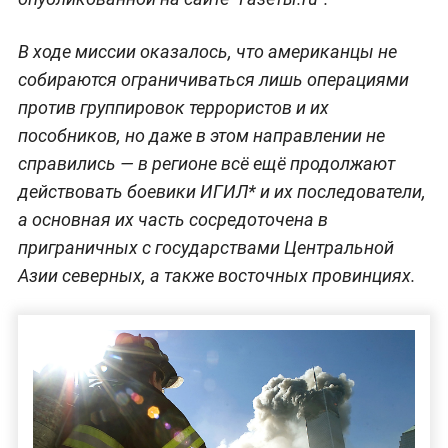
Двадцатилетнее военное присутствие США в
Афганистане показало бессмысленность этой
затеи, ведь последствия оказались
катастрофичны. Такое мнение высказал
заместитель председателя Совета безопасности
РФ Дмитрий Медведев.
"Миссия в Афганистане растянулась на 20 лет. В
течение этого периода США "закопали" в
Афганистане $1,5 триллиона, но эти траты
оказались абсолютно бессмысленными.
Кампания бесславно завершилась в августе
этого года, когда страну покинул последний
американский солдат", —
написал он в
статье
,
опубликованной на сайте "Газеты.ru".