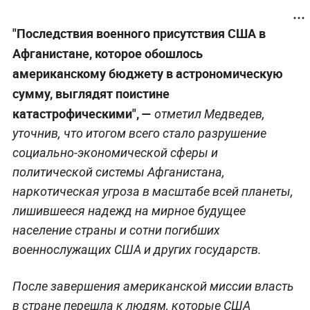
Альтернативные версии терактов 11
сентября в США
Многомиллионные вливания США не принесли
должного результата, уверен Медведев. Уровень
жизни афганского населения практически не
изменился, а большая часть продолжает жить в
нищете. После ухода Пентагона афганские
национальные силы безопасности не смогли
существовать без "американского плеча", и все
усилия США "буквально в одночасье
превратились в пыль".