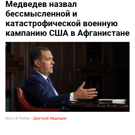
По бежавшему из России Надеждину* нанесли новый
удар
Соседов: Пугачева безнадежно постарела
Дело убитых в Таиланде россиян прекратило череду
убийств
Киев обречён: особые войска зашли в Чернигов
"Придется нанести удар". На Западе высказались о
войне с Россией
МИД Польши отреагировал на перенос посольства
России
11 сентября 2021, 07:44