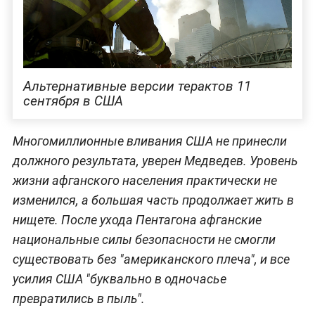
В ходе миссии оказалось, что американцы не
собираются ограничиваться лишь операциями
против группировок террористов и их
пособников, но даже в этом направлении не
справились — в регионе всё ещё продолжают
действовать боевики ИГИЛ* и их последователи,
а основная их часть сосредоточена в
приграничных с государствами Центральной
Азии северных, а также восточных провинциях.