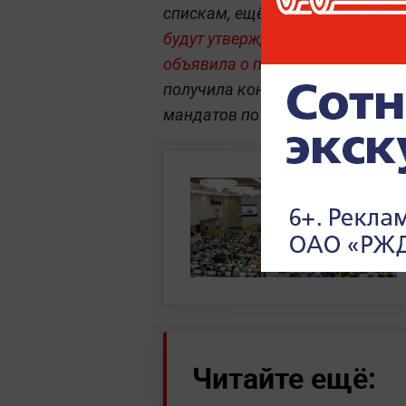
спискам, ещё 225 — по однома
будут утверждены 24 сентября
,
объявила о победе "Единой Рос
получила конституционное боль
мандатов по списку и 198 — по
Читайте ещё: