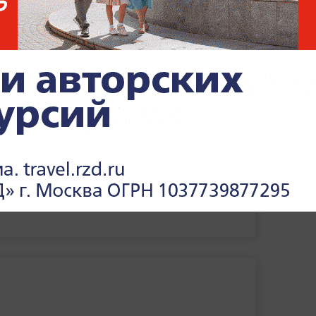
ндатным округам.
Окончательные итоги
 но после подсчёта 100% протоколов
ЦИК
сии"
с результатом 49,82% голосов. Партия
шинство, у ЕР примерно 112 депутатских
 одномандатным округам.
В ЦИК рассказали, сколько
мест в Госдуме получат
партии по итогам выборов