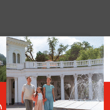
Общественный штаб
предложил сомневающимся
убедиться в корректности
подсчёта голосов
вное голосование на думских выборах
яя палата парламента избиралась на пять
й системе: 225 депутатов — по партийным