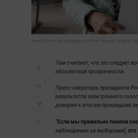
Фото © Агентство городских новостей "Москва" / Софья Сан
Там считают, что это следует 
абсолютной прозрачности.
Пресс-секретарь президента Ро
результатов электронного голо
доверия к итогам прошедших в
"Если мы правильно поняли со
, эт
наблюдению за выборами]