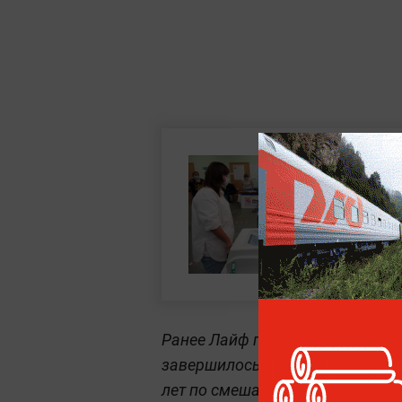
Ранее Лайф писал, что трёхдне
завершилось 19 сентября. Нижн
лет по смешанной избирательно