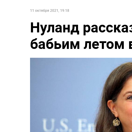
НОВОСТИ ПАРТНЕРОВ
Увеличилось число
По бежавшему и
задержанных за массовую
Надеждину* нан
драку в Челябинске
удар
Что стало с первой в истории
Катастрофа в Ки
ЕГЭ 500-балльницей
Зеленский уже п
Украину
11 октября 2021, 19:18
Нуланд расска
бабьим летом 