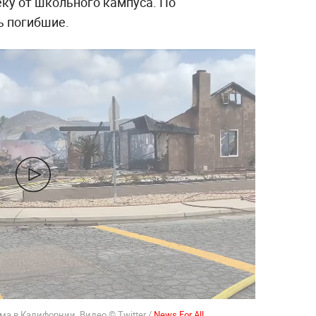
ку от школьного кампуса. По
ь погибшие.
а в Калифорнии. Видео © Twitter /
News For All