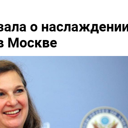
з России
Киев обречён: особые войска
если новый
зашли в Чернигов
еве:
"Никто не полезет": британцев
окинул
потрясло происходящее в
Одессе
зала о наслаждени
в Москве