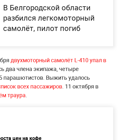
В Белгородской области
разбился легкомоторный
самолёт, пилот погиб
ября
двухмоторный самолёт L-410 упал в
сь два члена экипажа, четыре
 15 парашютистов. Выжить удалось
список всех пассажиров
. 11 октября в
ём траура
.
оста цен на кофе