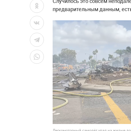
Случилось это совсем неподалё
предварительным данным, ест
Легкомоторный самолёт упал на жилые дом