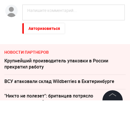
Авторизоваться
НОВОСТИ ПАРТНЕРОВ
Крупнейший производитель упаковки в России
прекратил работу
ВСУ атаковали склад Wildberries в Екатеринбурге
"Никто не полезет": британцев потрясло
происходящее в Одессе
©
2026
News Media Holding.
Все права защищены
"Придется нанести удар". На Западе высказались о
войне с Россией