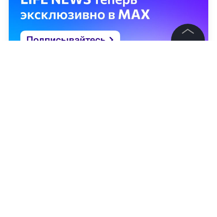
©
2026
News Media Holding.
Все права защищены
Информация
Контакты
Редакция
Правовая информация
Политика обработки персональных данных
Партнерам
RSS
Андрей Григорьев