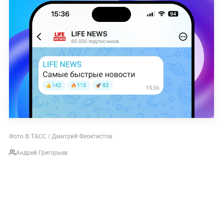
Фото © ТАСС / Дмитрий Феоктистов
Андрей Григорьев