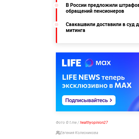
В России предложили штрафов
обращений пенсионеров
Саакашвили доставили в суд 
митинга
Фото © t.me /
healthyopinion27
Евгения Колесникова