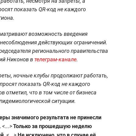
работать, несмотря на запреты, а
росят показать QR-код не каждого
гиона.
сматривают возможность введения
а несоблюдения действующих ограничений.
редседателя регионального правительства
ий Никонов в
телеграм-канале
.
преты, ночные клубы продолжают работать,
 просят показать QR-код не каждого
в отметил, что в том числе от бизнеса
эпидемиологической ситуации.
ры значимого результата не принесли
.
Только за прошедшую неделю
<...>
ий.
Не исключено, что в случае её
<...>