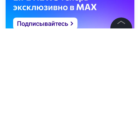
©
2026
News Media Holding.
Все права защищены
Информация
Контакты
Редакция
Правовая информация
Политика обработки персональных данных
Партнерам
Наталья Исакова
RSS