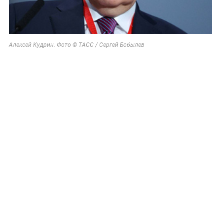
Алексей Кудрин. Фото © ТАСС / Сергей Бобылев