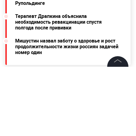
Рупольдинге
Терапевт Драпкина объяснила
необходимость ревакцинации спустя
полгода после прививки
Мишустин назвал заботу о здоровье и рост
продолжительности жизни россиян задачей
номер один
©
2026
News Media Holding.
Все права защищены
Информация
Контакты
Редакция
Правовая информация