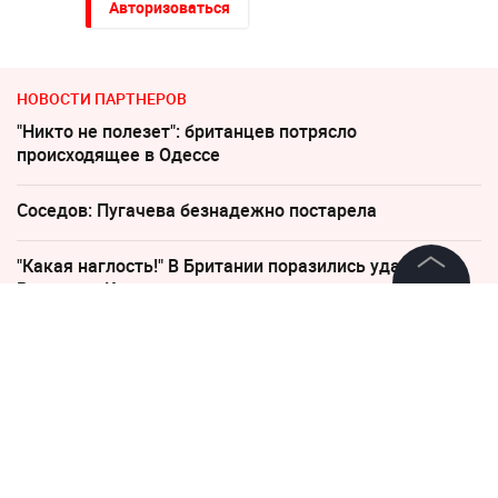
Авторизоваться
НОВОСТИ ПАРТНЕРОВ
"Никто не полезет": британцев потрясло
происходящее в Одессе
Соседов: Пугачева безнадежно постарела
"Какая наглость!" В Британии поразились удару
России по Киеву
©
2026
News Media Holding.
Все права защищены
По бежавшему из России Надеждину* нанесли новый
удар
Информация
Катастрофа в Киеве: Зеленский уже покинул Украину
Контакты
"Все решит одно сражение". Зеленский открыл
Редакция