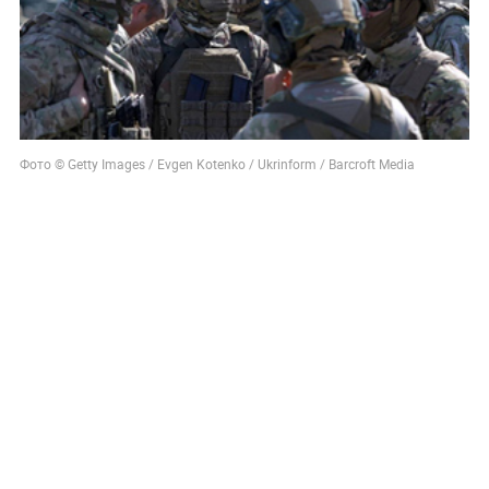
Фото © Getty Images / Evgen Kotenko / Ukrinform / Barcroft Media