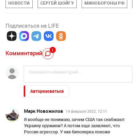
НОВОСТИ
СЕРГЕЙ ШОЙГУ
МИНОБОРОНЫ РФ
П
Подписаться на LIFE
1
Комментарий
Авторизоваться
Марк Новожилов
14 февраля 2022, 12:11
Я вообще не понимаю, зачем США так снабжают
Украину оружием? А потом еще заявляют, что
Россия агрессор. У них биполярка похоже