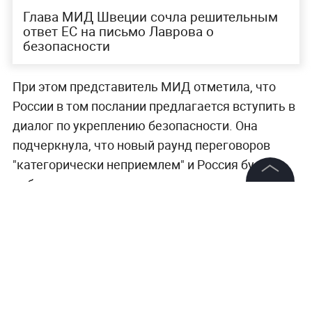
Глава МИД Швеции сочла решительным
ответ ЕС на письмо Лаврова о
безопасности
При этом представитель МИД отметила, что
России в том послании предлагается вступить в
диалог по укреплению безопасности. Она
подчеркнула, что новый раунд переговоров
"категорически неприемлем" и Россия будет
добиваться выполнения уже имеющихся
©
2026
News Media Holding.
договорённостей в полном объёме.
Все права защищены
Информация
Контакты