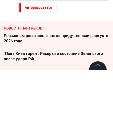
Авторизоваться
НОВОСТИ ПАРТНЕРОВ
Россиянам рассказали, когда придут пенсии в августе
2026 года
"Пока Киев горел". Раскрыто состояние Зеленского
после удара РФ
Рубио отреагировал на требование перестать
накачивать ВСУ оружием
©
2026
News Media Holding.
Все права защищены
Слуцкий выступил с прощальным заявлением
Информация
"Все решит одно сражение". Зеленский открыл
страшную правду
Контакты