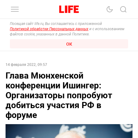
Посещая сайт life.ru, Вы соглашаетесь с приложенной
Политикой обработки Персональных данных
и с использованием
файлов cookie, указанных в данной Политике.
ОК
14 февраля 2022, 09:57
Глава Мюнхенской
конференции Ишингер:
Организаторы попробуют
добиться участия РФ в
форуме